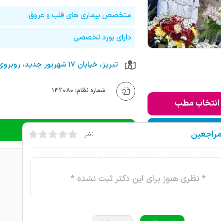
متخصص بیماری های قلب و عروق
دارای بورد تخصصی
شماره نظام: 142080
انتخاب مطب
ودن به لیست من
دریافت نوبت تلفنی
مراجعین
نظر
* نظری هنوز برای این دکتر ثبت نشده *