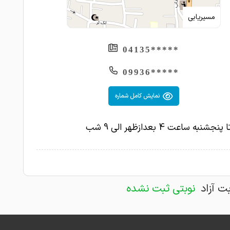
مسیریابی
*****04135
*****09936
نمایش کامل شماره
جشنبه ساعت 4 بعدازظهر الی 9 شب
بت آزاد
نوبتی ثبت نشده