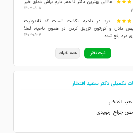
عاااالی بهترین دکتر تا عمر دارم براش دعای خیر
1403-08-15
درد در ناحیه انگشت شست که تاندونیت
ص دادن و کورتون تزریق کردن در همون ناحیه، فعلاً
1403-08-14
ی درد رفع شده.
1403-08-13
امتیاز درج شده است
ثبت نظر
همه نظرات
1403-08-09
علت مراجعه : صاف بودن کف پا
1403-08-09
امتیاز درج شده است
ت تکمیلی دکتر سعید افتخار
جهت بررسی مشکل زانو مراجعه نمودم
1403-08-06
1403-08-05
امتیاز درج شده است
عید افتخار
 جراح ارتوپدی
دکتر خیلی خوب و باتجربه بود و سر نوبت
1403-08-04
ن انجام شد
1403-08-03
عالی هستند در حال درمان