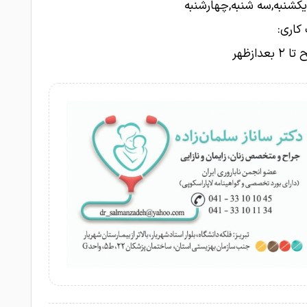
یکشنبه,سه شنبه,چهارشنبه
کاری: