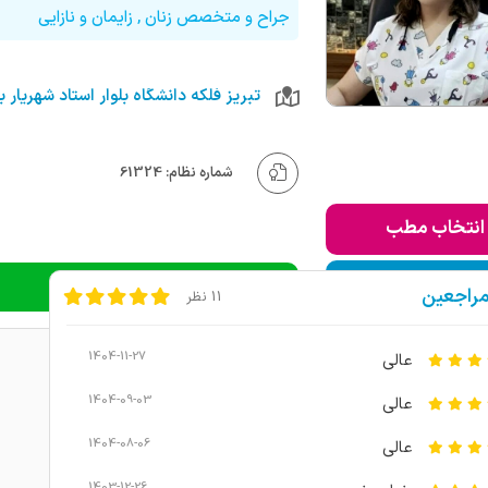
جراح و متخصص زنان , زایمان و نازایی
شماره نظام: 61324
انتخاب مطب
ودن به لیست من
دریافت نوبت تلفنی
مراجعین
11 نظر
1404-11-27
عالي
1404-09-03
عالی
1404-08-06
عالی
1403-12-26