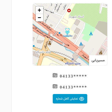
+
−
مسیریابی
*****04133
*****04133
نمایش کامل شماره