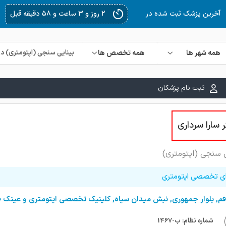
۳ روز و ۲ ساعت و ۴۸ دقیقه قبل
آخرین پزشک ثبت شده در
همه شهر ها
همه تخصص ها
ثبت نام پزشکان
 سارا سرداری
ی سنجی (اپتومتری)
ای تخصصی اپتومتری
قم, بلوار جمهوری, نبش میدان سپاه, کلینیک تخصصی اپتومتری و عینک
شماره نظام: ب-1467