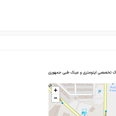
ینیک تخصصی اپتومتری و عینک طبی جمهوری
+
−