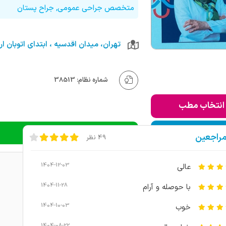
متخصص جراحی عمومی, جراح پستان
شماره نظام: 38513
انتخاب مطب
ودن به لیست من
دریافت نوبت تلفنی
مراجعین
49 نظر
1404-12-03
عالی
1404-11-28
با حوصله و آرام
1404-10-03
خوب
1404-08-22