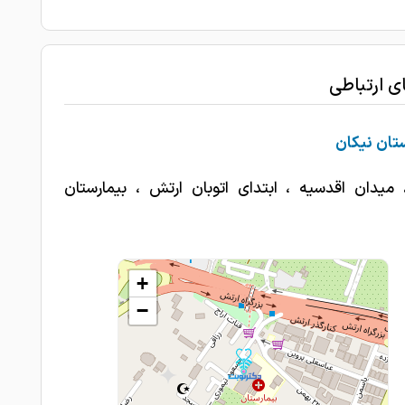
1403-09-28
عالی
1403-09-24
بی نهایت ازنظر تشخیص عالی
ای ارتباطی
1403-09-17
دکتر باحوصله ومهربون
1403-09-14
بسیار عالی و حرفه‌ای
تان نیکان
1403-08-24
عالی
 میدان اقدسیه ، ابتدای اتوبان ارتش ، بیمارستان
1403-08-13
عالی
1403-07-17
عتلی
+
1403-07-04
عالی
−
1403-05-30
خوب
چند سال است که بیمار ایشان هستم و راضی
1403-05-07