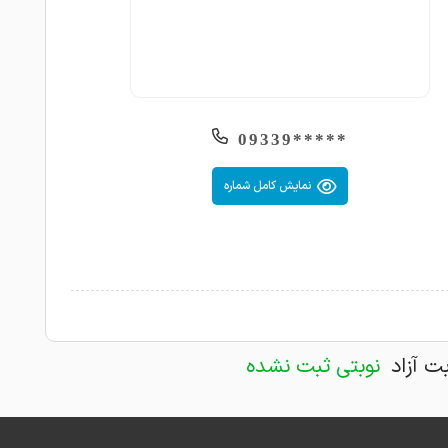
*****09339
نمایش کامل شماره
بت آزاد
نوبتی ثبت نشده