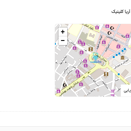
آریا کلینیک
+
−
ابی