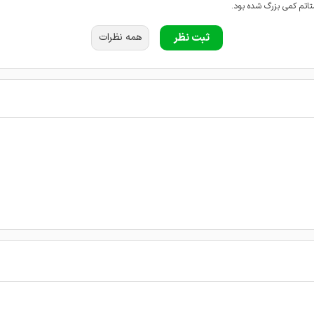
تم کمی بزرگ شده بود.
ثبت نظر
همه نظرات
عالی بود
 اش باشه ...همسرم سنگ کلیه داشت و آقای دکتر عابدی با یک جراحی کوچک در بیمارست
عالی