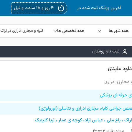
۴ روز و ۱۵ ساعت و قبل
آخرین پزشک ثبت شده در
همه شهر ها
همه تخصص ها
ثبت نام پزشکان
داود عابدی
 مجاری ادراری
ای حرفه ای پزشکی
ص جراحی کلیه، مجاری ادراری و تناسلی (اورولوژی)
اراک ، باغ ملی ، عباس آباد، کوچه ی عمار ، آریا کلینیک
شماره نظام: 29593