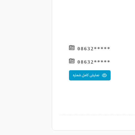
*****08632
*****08632
نمایش کامل شماره