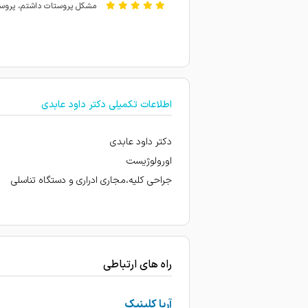
مشکل پروستات داشتم، پروستا
بسیار عالی
مشکل کلیه خیلی بهترشدم
خیلی خوب .سنگ کلیه.نتیجه 
اطلاعات تکمیلی دکتر داود عابدی
سوزش ادرار وحل شد
سنگ کلیه
دکتر داود عابدی
امتیاز درج شده است
اورولوژیست
جراحی کلیه،مجاری ادراری و دستگاه تناسلی
خدا نگهدار خودش و خانواده
زحماتشون....
کار اقای دکتر عالی بود خیلی 
راه های ارتباطی
آریا کلینیک