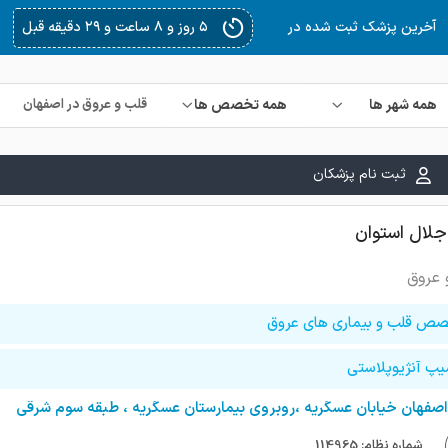
همه شهر ها
همه تخصص ها
ثبت نام پزشکان
جلال استوان
 عروق
ص قلب و بیماری های عروق
یپ آنژیوپلاستی
اصفهان خیابان عسگریه ،روبروی بیمارستان عسگریه ، طبقه سوم شرقی
شماره نظام: 114965