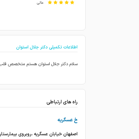
عالی
خوب
پدرم رو درمان کردن آنژیو وبا
عالی
اطلاعات تکمیلی دکتر جلال استوان
بسیار با حوصله و فوق العاده 
بیماری قلبی
سلام دکتر جلال استوان هستم متخصص قلب و ب
بی نظیر و با وجدان
بسیار عالی در کارش .نتیحه 
امتیاز درج شده است
راه های ارتباطی
بهترین دکتر بسیار باحوصله 
آقای دکتر خیلی با سواد و با
خ عسگریه
فوق العاده عالی
اصفهان خیابان عسگریه ،روبروی بیمارستا
ایشان بسیار دکتر دلسوز، دقی