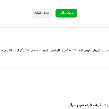
ثبت نظر
همه نظرات
لن زدن خیلی کارشون عالیه ودکتر خوش اخلاق وکارامدی هستن
باسواد
یماریهای عروق از دانشگاه شیراز،فلوشیپ فوق تخصصی آنژیوگرافی و آنژیوپلاس
مثبت گرفتم.خوش اخلاق.و سروقت در مطب تشریف آوردند
و صبور هستند
 حوصله هستند و برای بیمار وقت میذارند و با دقت ویزیت و درمان میکنند من خیلی راضی بود
ن عسگریه ، طبقه سوم شرقی
ق هستند و با دقت زیاد دارو تجویز میکنند خدارا شکر با داروها و چکاپ های مرتب ایشان م