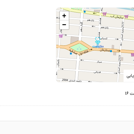
 باشد
+
−
ر دلسوز
ابی
 16