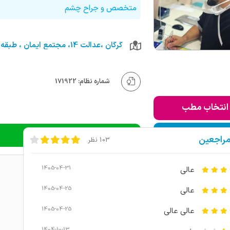
متخصص و جراح چشم
گرگان ،عدالت 14، مجتمع ایمان ، طبقه اول
شماره نظام: 171922
انتخاب مطب
ودن به لیست من
دریافت نوبت تلفنی
مراجعین
103 نظر
1405-04-31
عالی
1405-04-25
عالی
1405-04-25
عالی عالی
1404-10-13