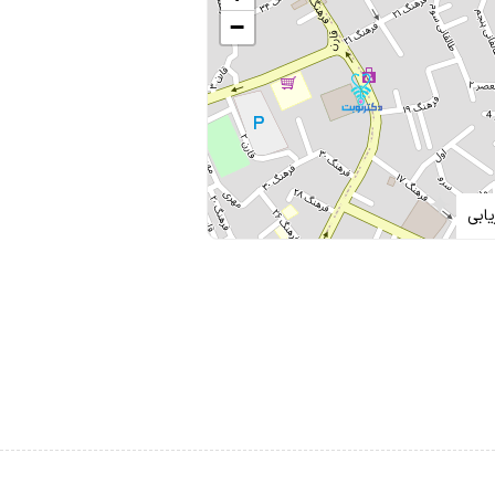
−
ابی