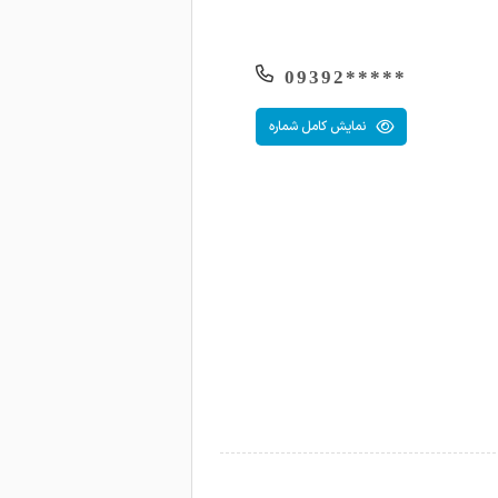
*****09392
نمایش کامل شماره