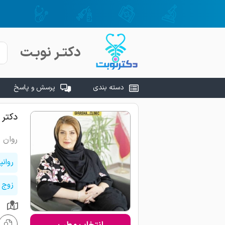
دکتـر نوبـت
دسته بندی
پرسش و پاسخ
دکتر 
روان 
روانپ
زوج 