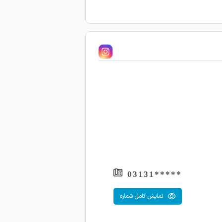
*****03131
نمایش کامل شماره