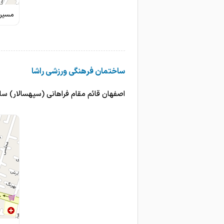
مسیری
ساختمان فرهنگی ورزشی راشا
اصفهان قائم مقام فراهانی (سپهسالار) س