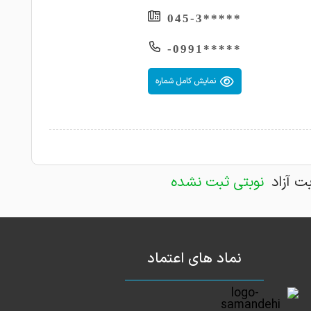
*****045-3
*****0991-
نمایش کامل شماره
بت آزاد
نوبتی ثبت نشده
نماد های اعتماد