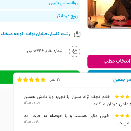
روانشناس بالینی
زوج درمانگر
شماره نظام: 8446-پ ر
انتخاب مطب
ودن به لیست من
دریافت نوبت تلفنی
مراجعین
17 نظر
خانم نجف نژاد بسیار با تجربه وبا دانش هستن
1405-02-09
ا علمی درمان میکنند
خیلی عالی هستند و با حوصله به حرف آدم
1405-01-19
می دن