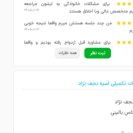
برای مشکلات خانوادگی به ایشون مراجعه
1405-01-16
م متخصص عالی وبا اخلاق هستند
من چند جلسه هستش میرم واقعا نتیجه خوبی
1405-01-16
م
برای مشاوره قبل ازدواج رفته بودیم و واقعا
1405-01-14
ذار بود
ثبت نظر
همه نظرات
روانشناسی معتقد باسواد کاربلد وقت شناس
1404-12-06
خیلی با محبت و دلسوزی کار میکنند
ت تکمیلی آسیه نجف نژاد
1404-11-30
1404-10-23
امتیاز درج شده است
جف نژاد
خانم دکتر کارشون واقعا تخصصی وخوب هست
اس بالینی
1402-10-19
 کمک کردند
1402-10-18
با حوصله گوش میدن