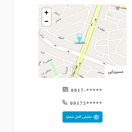
+
−
مسیریابی
*****-0917
*****09175
نمایش کامل شماره