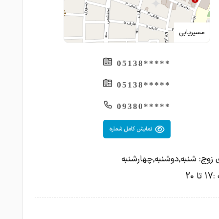
مسیریابی
*****05138
*****05138
*****09380
نمایش کامل شماره
 زوج: شنبه,دوشنبه,چهارشنبه
 20