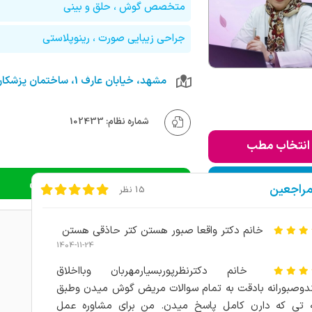
متخصص گوش ، حلق و بینی
جراحی زیبایی صورت ، رینوپلاستی
شماره نظام: 102433
انتخاب مطب
ودن به لیست من
دریافت نوبت اینترنتی
مراجعین
15 نظر
خانم دکتر واقعا صبور هستن کتر حاذقی هستن
1404-11-24
خانم دکترنظرپوربسیارمهربان وبااخلاق
وصبورانه بادقت به تمام سوالات مریض گوش میدن وطبق
ه تی که دارن کامل پاسخ میدن. من برای مشاوره عمل