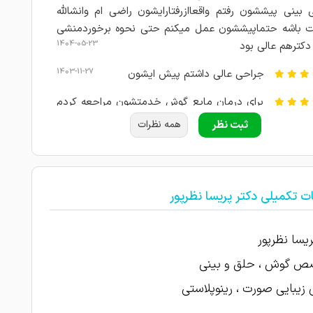
ی بینی پیششون رفتم واقعاازرفتارایشون راضی ام وانشالله
 باشه حتماپیششون عمل میکنم حتی نحوه برخوردمنشی
1404-05-23
دکترهم عالی بود
1403-11-27
جراحی عالی داشتم پیش ایشون
برای درمان مایع گوش خدمتشون مراجعه کردم
از چنددکتر باداروهای ایشون دو روزه خوب شدم
ثبت نظر
همه نظرات
1403-11-27
پیشنهاد میدم خانم دکتر رو چون تشخیصشون
1403-11-27
ت تکمیلی دکتر پریسا نظرپور
1403-11-10
عالی
1403-08-03
وزوز گوش..عالی
ریسا نظرپور
1403-08-03
بسیار دکتر با اخلاق و صبور
 گوش ، حلق و بینی
زیبایی صورت ، رینوپلاستی
1403-08-02
عالی بودن