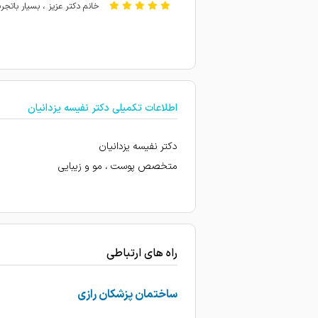
خانم دکتر عزیز ، بسیار باتجر
حساسیت داشتم ب ایشون مراج
ریزش مو، عالی بودن
پوست
اطلاعات تکمیلی دکتر نفیسه یزدانیان
جلسه اولم بود.به نظر دکتر خ
با سلام هم خانم دکتر هم منش
دکتر نفیسه یزدانیان
بسیار ماهر و خوش رو بودن ،م
متخصص پوست ، مو و زیبایی
برای خارش کف سر رفتم که جو
خوب بود
خانم دکتر عالین من امروز وی
راه های ارتباطی
عالی
سه ماه از مصرف دارویی که داد
ساختمان پزشکان رازی
بسیار دکتر توانمند و خوش ا