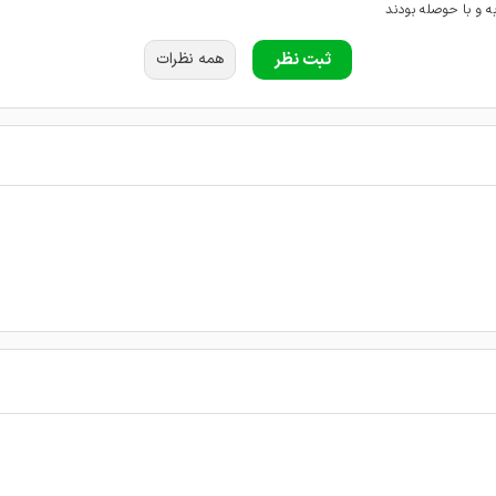
به و با حوصله بودند
عه کردم در یک نکبت درمان شدم
ثبت نظر
همه نظرات
وبی میان.باید دید درمان چطور جواب میده
ی عالی بودند
منونم از ایشون
اب گرفتم
زیت داشتم با صبر و حوصله برام وقت گذاشتن اگر دنبال پزشک حرفه ای میگردین پیشنهاد میک
ند میگذره تا اینجا راضی هستم
خلاق هستن انشاالله همیشه موفق باشن