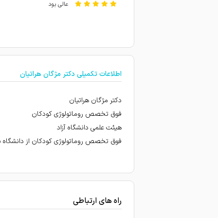
عالی بود
پزشک باحوصله وبااخلاق وباس
روماتیسم عالی
امتیاز درج شده است
اطلاعات تکمیلی دکتر مژگان هراتیان
خیلی دکتر خوبی هستند
بله کمک میکند عالی هستن خا
دکتر مژگان هراتیان
امتیاز درج شده است
فوق تخصص روماتولوژی کودکان
هیئت علمی دانشگاه آزاد
بیماری پوکی استخوان
فوق تخصص روماتولوژی کودکان از دانشگاه 
بسیار عالی
دکتر خوبیه
با تشخیص خانم دکتر پسرم رو
پسرم زودتر خوب بشه.
راه های ارتباطی
دکتر فوق العاده ای