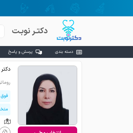
دکتـر نوبـت
دسته بندی
پرسش و پاسخ
دکتر 
روماتو
فوق 
متخص