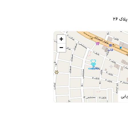
+
هستن
−
کلی بچه داشته باشه از همون دور میبینن بچه رو میفهمن
ن شدن کارشون عالیه
ابی
 هیچ کس نمی‌فهمید چش شده همش گریه میکرد از موقع ای که بردمش پیش خانم دکتر خیلی