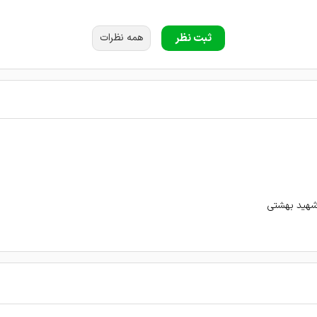
واد
ثبت نظر
همه نظرات
نم دکتر
شهید بهشتی
ماتیسم مفصلی داره.در حال حاضر تحت مداوای ایشون هستن. ولی در برخورد وال خیلی عالی 