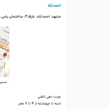
امتیاز درج شده است
احمدآباد
بسیار عالی
مشهد، احمدآباد، عارف۳، ساختمان یاس، پلاک ۲۶
بسیار عالی. در برخورد
امتیاز درج شده است
دکتربسیارحاذق وباتجربه ای 
خیلی خوب
استخوان درد
در کارشون استاد هستن هر مش
دوتا بچه هام پیش ایشون درما
مسیری
دخترم خیلی حالش بد بود که
درد پا در حال درمان
نوبت دهی تلفنی
شنبه تا چهارشنبه از ۴ تا ۷ عصر
خیلی خوب