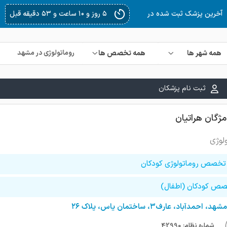
۵ روز و ۱۲ ساعت و ۳۶ دقیقه قبل
آخرین پزشک ثبت شده در
همه شهر ها
همه تخصص ها
ثبت نام پزشکان
مژگان هراتیان
لوژی
تخصص روماتولوژی کودکان
ص کودکان (اطفال)
مشهد، احمدآباد، عارف۳، ساختمان یاس، پلاک ۲۶
شماره نظام: 42990