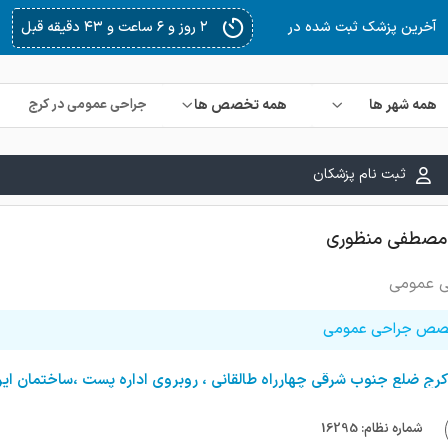
۳ روز و ۵ ساعت و ۳۳ دقیقه قبل
آخرین پزشک ثبت شده در
همه شهر ها
همه تخصص ها
ثبت نام پزشکان
 مصطفی منظوری
 عمومی
ص جراحی عمومی
کرج ضلع جنوب شرقی چهارراه طالقانی ، روبروی اداره پست ،ساختمان ایرا
شماره نظام: 16295