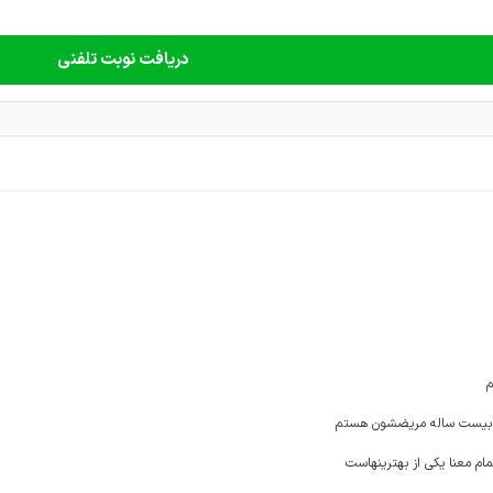
دریافت نوبت تلفنی
م
 بیست ساله مریضشون هستم
ام معنا یکی از بهترینهاست