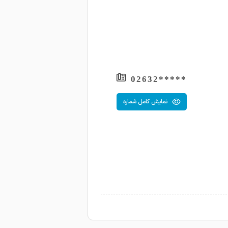
*****02632
نمایش کامل شماره