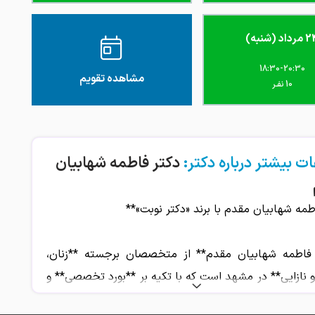
داد (شنبه)
18:30-20:30
مشاهده تقویم
10 نفـر
ت بیشتر درباره دکتر:
دکتر فاطمه شهابیان
طمه شهابیان مقدم با برند «دکتر نوبت»**
 فاطمه شهابیان مقدم** از متخصصان برجسته **زنان،
و نازایی** در مشهد است که با تکیه بر **بورد تخصصی** و
تجربه بالینی، خدمات جامع سلامت بانوان را در محیطی