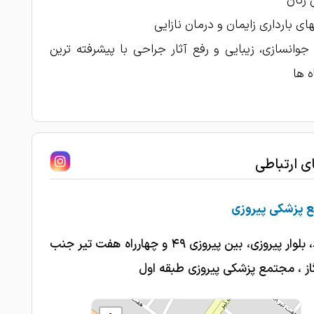
زنان
های بارداری زایمان و درمان نازایی
بسیارعالی بسیار صبور به حرف بیمار گوش میدن
1404-08-25
رشون بده .
جوانسازی، زیبایی و رفع آثار جراحی با پیشرفته ترین
من باردارم و تحت نظر خانم دکتر هستم بسیار
 ها
ن و خوش برخورد و از لحاظ همه چی عالی هستن
1404-08-24
1404-08-19
بسیار مهربان و با حوصله
1404-08-19
زایمان طبیعی بسیار عالی
ای ارتباطی
1404-08-15
عالی بود
 پزشکی پیروزی
مشهد، بلوار پیروزی، بین پیروزی ۴۹ و چهارراه هفت تیر جنب
گاز ، مجتمع پزشکی پیروزی طبقه اول