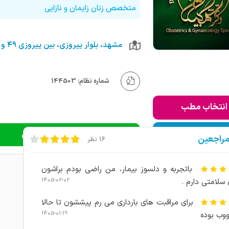
متخصص زنان زایمان و نازایی
شماره نظام: 144503
انتخاب مطب
ودن به لیست من
دریافت نوبت اینترنتی
مراجعین
16 نظر
باتجربه و دلسوز بیمار، من راضی بودم براشون
1405-02-02
 سلامتی دارم .
برای مراقبت های بارداری می رم پیششون تا حالا
1405-01-19
وب بوده