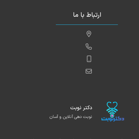
ازی‌شده پیش برود.
ارتباط با ما
های تخصصی زنان**
ابیان مقدم در زمینه جراحی‌های زنان از جمله:
ی کیست تخمدان
م رحم
تریوز
 افتادگی رحم و واژن
ت تخصصی و به‌روز، خدمات ارائه می‌دهند.
دکتر نوبت
ایشان همواره **انجام جراحی‌های کم‌تهاجمی** و
نوبت دهی آنلاین و آسان
از باروری بیمار است.