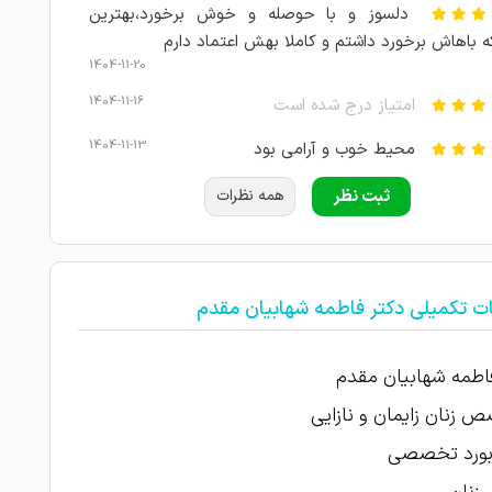
دلسوز و با حوصله و خوش برخورد،بهترین
ه باهاش برخورد داشتم و کاملا بهش اعتماد دارم
1404-11-20
1404-11-16
امتیاز درج شده است
1404-11-13
محیط خوب و آرامی بود
1404-11-12
امتیاز درج شده است
ثبت نظر
همه نظرات
بسیار خوش اخلاق و متخصص بودن
1404-10-04
دکتر خوبیه در زمینه بیماری قدرت تشخیص
ت تکمیلی دکتر فاطمه شهابیان مقدم
1404-09-29
 داره
1404-09-21
مثل همیشه عالی بود
اطمه شهابیان مقدم
زنان زایمان و نازایی
من مشکل عفونت داشتم که با داروهاشون
1404-08-29
ف شد
 بورد تخصصی
1404-08-27
امتیاز درج شده است