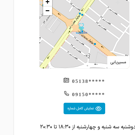
+
−
مسیریابی
*****05138
*****09150
نمایش کامل شماره
نبه سه شنبه و چهارشنبه از ۱۸:۳۰ تا ۲۰:۳۰