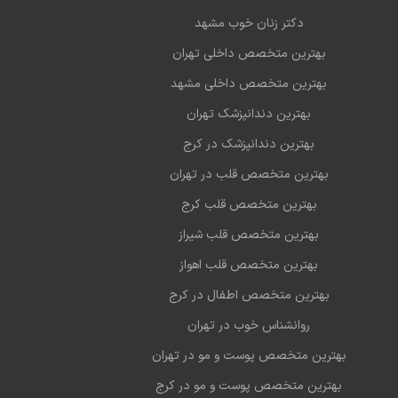
کنند تا یک بارداری ایمن و کم‌استرس داشته باشند.
دکتر زنان خوب مشهد
*زایمان طبیعی و سزارین** با رعایت کامل اصول علمی، از
بهترین متخصص داخلی تهران
رین خدمات ایشان است.
بهترین متخصص داخلی مشهد
بهترین دندانپزشک تهران
ازایی با رویکردی علمی و مرحله‌به‌مرحله**
بهترین دندانپزشک در کرج
بهترین متخصص قلب در تهران
ا بهره‌گیری از پروتکل‌های روز دنیا در زمینه ناباروری،
بهترین متخصص قلب کرج
 همچون:
بهترین متخصص قلب شیراز
 دقیق علت نازایی
بهترین متخصص قلب اهواز
 هورمونی
بهترین متخصص اطفال در کرج
ک تخمک‌گذاری
روانشناس خوب در تهران
ه و آماده‌سازی برای روش‌های کمک‌باروری
بهترین متخصص پوست و مو در تهران
زوج‌ها ارائه می‌دهند تا روند درمانی، هدفمند و
بهترین متخصص پوست و مو در کرج