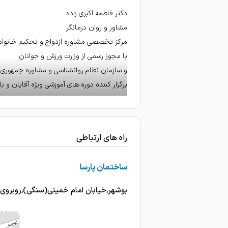
دکتر فاطمه اکبری زاده
مشاور و روان درمانگر
مرکز تخصصی مشاوره ازدواج و تحکیم خانواد
با مجوز رسمی از وزارت ورزش و جوانان
و سازمان نظام روانشناسی و مشاوره جمهوری ا
برگزار کننده دوره های آموزشی ویژه آقایان و با
1.دوره های مشاوره قبل از ازدواج
2.دوره های غنی سازی روابط زوجین
3.دوره های ریلکسیشن و سبک زندگی
راه های ارتباطی
4.دوره های تخصصی مهارت های زندگی نوجوانان
5.دوره های تخصصی نوجوانان سالم من
ساختمان پارسا
متخصص روانشناسی بالینی روان‌درمانگر اخت
مشاوره قبل از ازدواج؛ خانواده و نوجوان ؛ در
بوشهر,خیابان امام خمینی(سنگی),روبروی بانک کشاورزی,نبش