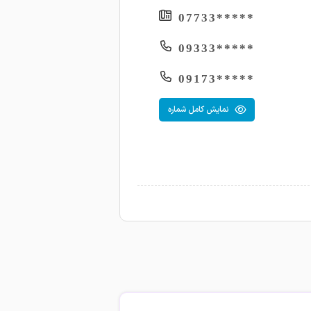
*****07733
*****09333
*****09173
نمایش کامل شماره