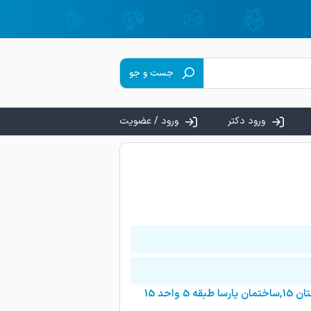
جست و جو
ورود دکتر
ورود / عضویت
حد 15