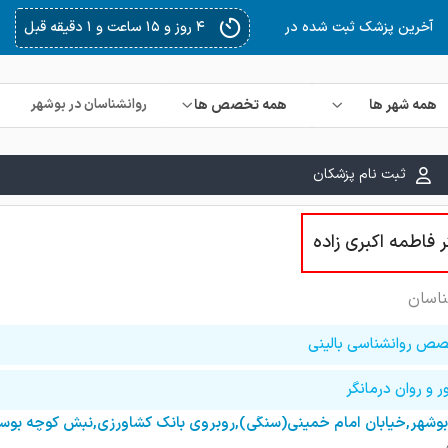
۴ روز و ۱۶ ساعت و ۴۵ دقیقه قبل
آخرین پزشک ثبت شده در
همه شهر ها
همه تخصص ها
ثبت نام پزشکان
 فاطمه اکبری زاده
ناسان
ص روانشناسی بالینی
 و روان درمانگر
بوشهر,خیابان امام خمینی(سنگی),روبروی بانک کشاورزی,نبش کوچه بوستان 15,ساختمان پارسا طبقه 5 وا