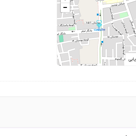
−
ابی