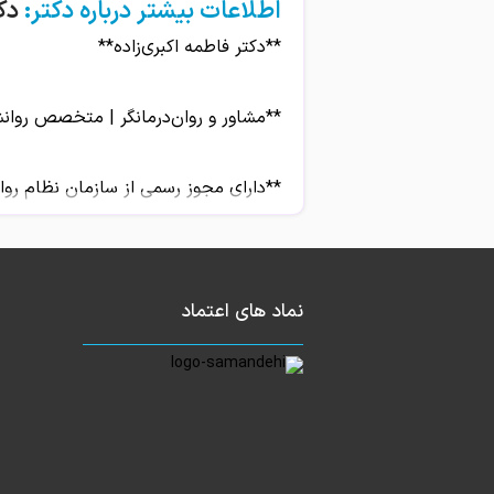
اطلاعات بیشتر درباره دکتر:
دک
**دکتر فاطمه اکبری‌زاده**
**مشاور و روان‌درمانگر | متخصص روانش
**دارای مجوز رسمی از سازمان نظام رو
**و مرکز تخصصی مشاوره با مجوز از وزا
دکتر فاطمه اکبری‌زاده یکی از روان‌در
نماد های اعتماد
اختلالات روانی و هیجانی** فعالیت می‌
کیفیت زندگی مراجعان خود ایفا کنند.
**حوزه‌های تخصصی:**