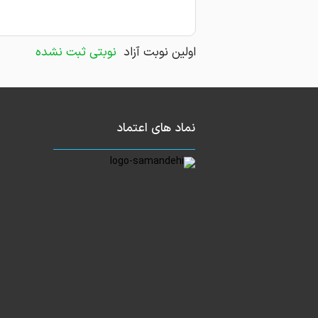
4-انواع خدمات جوانساز
اولین نوبت آزاد
نوبتی ثبت نشده
سایت : Almasmegaclinic.ir
نماد های اعتماد