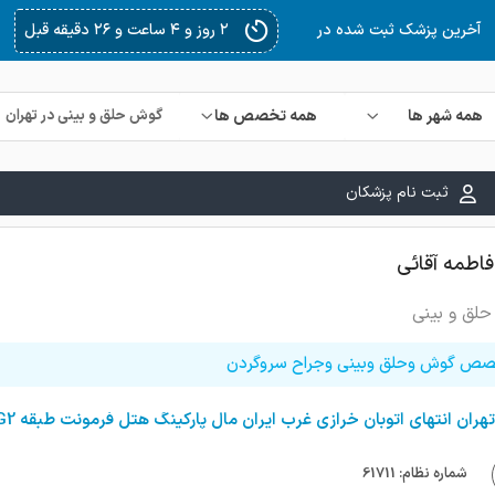
۲ روز و ۴ ساعت و ۲۶ دقیقه قبل
آخرین پزشک ثبت شده در
همه شهر ها
همه تخصص ها
ثبت نام پزشکان
فاطمه آقائی
لق و بینی
ص گوش وحلق وبینی وجراح سروگردن
تهران انتهای اتوبان خرازی غرب ایران مال پارکینگ هتل فرمونت طبقه G2 جنب پله برقی کلینیک الماس ایرانمال
شماره نظام: 61711