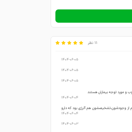
11 نظر
1404-06-05
1404-06-05
1404-06-05
ب و مورد توجه بیماران هستند
1404-06-04
دم از وجودشون،تشخیصشون هم آلرژی بود که دارو
1404-06-04
1404-06-03