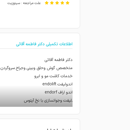
علت مراجعه : سینوزیت
معاینه بینی پسرم ۵ ساله از لحاظ ضرب دیدگی و شکستگی و در رفتگی، که پزشک به درستی تشخیص دادند و بینی سالم بور
برای سرگیجه به دکتر مراجعه
امتیاز درج شده است
اطلاعات تکمیلی دکتر فاطمه آقائی
پسرم لوزه سوم داره و دکتر 
دکتر فاطمه آقائی
متخصص گوش وحلق وبینی وجراح سروگردن
خدمات کاشت مو و ابرو
اندولیفت endolift
اندو اراف endorf
,لیفت وجوانسازی با نخ آپتوس
تزریق چربی
گر
به بیماران می باشد.