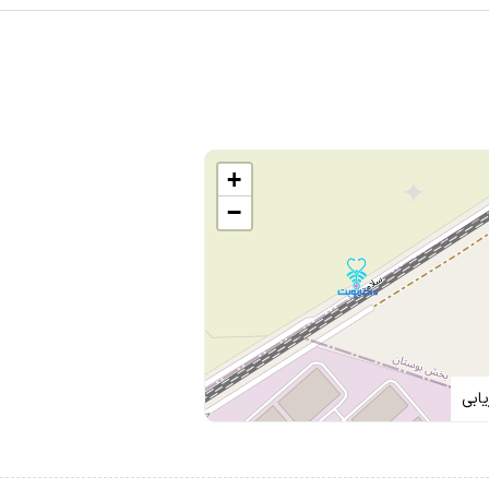
ستند
 اخلاق ایران زمین . تشخیص فوق‌العاده و تسلط کامل .
+
−
ابی