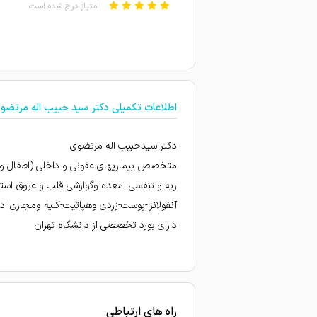
امتیاز درج شده است
همه چی عالی
به صورت تخصصی و منطقی بی
دکتر خوبی هستند
اطلاعات تکمیلی دکتر سید حبیب اله مرتضو
بسیار خوب و راضی هستم‌
دکتر خوبی هستن
دکتر سیدحبیب اله مرتضوی
پزشک بسیار ماهر و با اخلاق
متخصص بیماریهای عفونی و داخلی (اطفال و ب
پیشنهاد میکنم برای ایمپلنت مراجعه کنید اصلا 
ریه و تنفسی -معده وگوارشی-قلب و عروق-اس
من سالها معده درد داشتم و 
آنفولانزا-پوست-زردی وهپاتیت-کلیه ومجاری ادر
ب ایشون مراجعه کنید
دارای بورد تخصصی از دانشگاه تهران
امتیاز درج شده است
خود دکتر خیلی عالی هستن ول
عاااالی
راه های ارتباطی
مرد باشرف و استاد واقعی