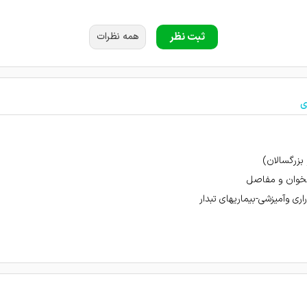
ثبت نظر
همه نظرات
ماری بررسی شد
ی
 هستن.کاملا مسلط جراحی انجام دادن خیلی راضی بودم از کارشون محیط کاملا بهداشتی و ر
زرگسالان)
معطلی نداشتم درد نداشتم خیلی خوب بود همه چیز.
تخوان و مفاصل
خیلی دکتر رفته بودم ولی نتیجه ای نداشت اما ایشون با یک نسخه درمانم کردند همیشه دع
اری وآمیزشی-بیماریهای تبدار
ی از منشی زیاد راضی نبودم