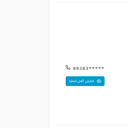
1404-05-23
1404-05-22
*****09383
نمایش کامل شماره