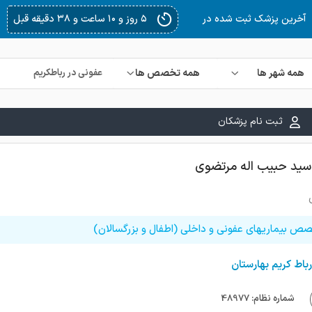
۵ روز و ۱۰ ساعت و ۳۸ دقیقه قبل
آخرین پزشک ثبت شده در
همه شهر ها
همه تخصص ها
ثبت نام پزشکان
سید حبیب اله مرتضوی
ص بیماریهای عفونی و داخلی (اطفال و بزرگسالان)
رباط کریم بهارستان
شماره نظام: 48977