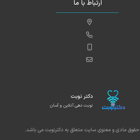
علمی و درمانی:
ارتباط با ما
ودیان با اعتقاد راسخ به اینکه **سلامت قلب، زیربنای
عمومی بدن است**، در رویکرد درمانی خود ترکیبی از
ص دقیق، فناوری‌های نوین، و آموزش سبک زندگی سالم**
ر می‌گیرد.
لاش دارند تا با آگاهی‌بخشی و مشاوره‌ی تخصصی، بیماران
سیر **پیشگیری از بیماری‌های قلبی و کنترل عوامل خطر**
اقی، دیابت، فشار خون و استرس همراهی کنند.
دکتر نوبت
اده داودیان همواره در محیطی آرام و صمیمی، با **صبوری،
نوبت دهی آنلاین و آسان
رویکردی علمی** به بررسی وضعیت سلامت بیماران
ازد تا بهترین تصمیم درمانی برای هر فرد به‌صورت
حقوق مادی و معنوی سایت متعلق به دکترنوبت می باشد.
حور و متناسب با نیازهای او** اتخاذ شود.
در مشهد