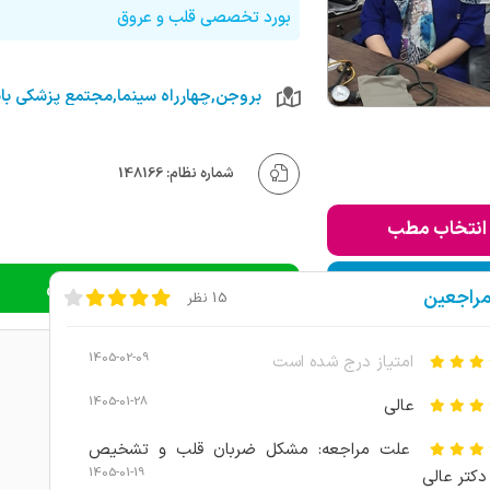
بورد تخصصی قلب و عروق
بروجن,چهارراه سینما,مجتمع پزشکی باب
شماره نظام: 148166
انتخاب مطب
ودن به لیست من
دریافت نوبت اینترنتی
مراجعین
15 نظر
1405-02-09
امتیاز درج شده است
1405-01-28
عالی
علت مراجعه: مشکل ضربان قلب و تشخیص
1405-01-19
دکتر عالی