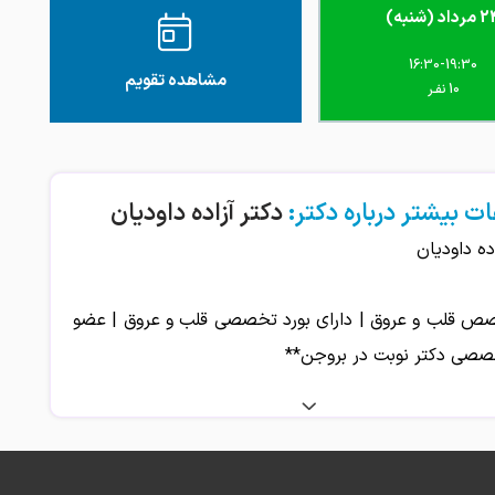
داد (شنبه)
16:30-19:30
مشاهده تقویم
10 نفـر
ت بیشتر درباره دکتر:
دکتر آزاده داودیان
ده داودیان
ص قلب و عروق | دارای بورد تخصصی قلب و عروق | عضو
صصی دکتر نوبت در بروجن**
آزاده داودیان** از پزشکان متخصص و باتجربه در زمینه‌ی
 عروق** است که با برخورداری از **بورد تخصصی قلب و