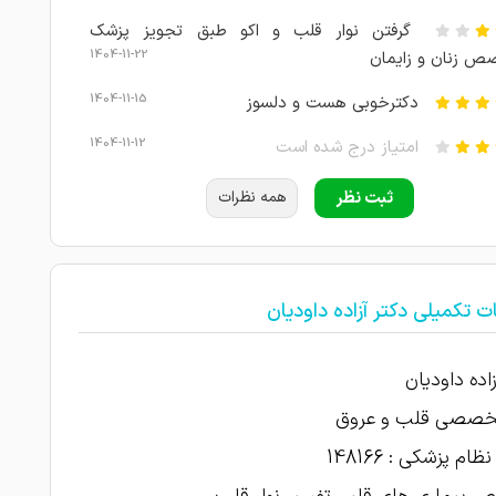
گرفتن نوار قلب و اکو طبق تجویز پزشک
1404-11-22
 زنان و زایمان
1404-11-15
دکترخوبی هست و دلسوز
1404-11-12
امتیاز درج شده است
1404-10-09
پیشنهاد میکنم
ثبت نظر
همه نظرات
1404-10-04
همه چیز راضی کننده بود
1404-08-18
دکترخوبی هست و دلسوز
ت تکمیلی دکتر آزاده داودیان
من دو سال ک مریض دکترم و از توجه کردن ب
کات مشکلات بیمارش راضی هستم و اینکه بیشتر از ما
زاده داودیان
 حساس بود سر نحوه مصرف داروها و مراقبت هام و
ایشون هم ب بیمارها توجه میکنن و احترام میزارن
تخصصی قلب و عروق
1404-08-15
ام پزشکی : 148166
1404-08-13
خیلی عالی