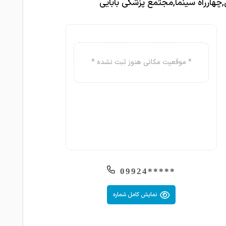
چهارراه سینما,مجتمع پزشکی بابایی
* موقعیت مکانی هنوز ثبت نشده *
*****09924
نمایش کامل شماره